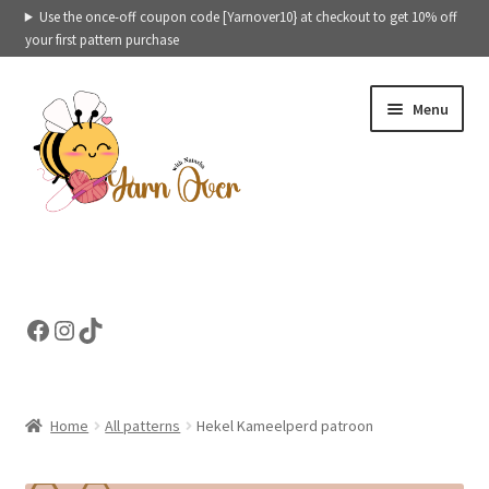
Use the once-off coupon code [Yarnover10} at checkout to get 10% off
your first pattern purchase
Skip
Skip
Menu
to
to
navigation
content
Expand
Crochet patterns categories
child
menu
Expand
Ready to ship toys
Facebook
Instagram
TikTok
child
menu
eBooks – Printables
Contact
Home
All patterns
Hekel Kameelperd patroon
Expand
Cart