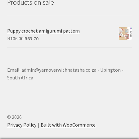
Products on sale
Puppy crochet amigurumi pattern
Original
Current
R
106.00
R
63.70
price
price
was:
is:
R106.00.
R63.70.
Email: admin@yarnoverwithnatasha.co.za - Upington -
South Africa
© 2026
Privacy Policy
Built with WooCommerce
.