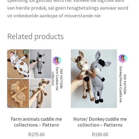
speelding sal gestuur word nie. Vanweë die digitale aard
van hierdie produk, sal geen terugbetalings aanvaar word
vir onbedoelde aankope of misverstande nie.
Related products
Farm animals cuddle me
Horse/ Donkey cuddle me
collections – Pattern
collection – Patterns
R
275.00
R
190.00