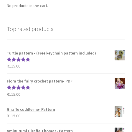
No products in the cart.
Top rated products
Turtle pattern - (Free keychain pattern included)
R
115.00
Rated
5.00
out of 5
Flora the fairy crochet pattern- PDF
R
115.00
Rated
5.00
out of 5
Giraffe cuddle me- Pattern
R
115.00
Amigurumi Giraffe Thomas- Pattern