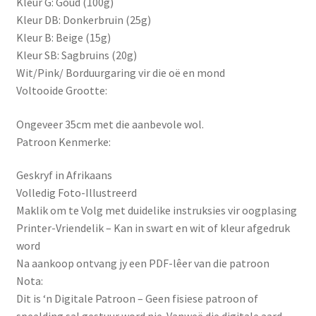
Kleur G: Goud (100g)
Kleur DB: Donkerbruin (25g)
Kleur B: Beige (15g)
Kleur SB: Sagbruins (20g)
Wit/Pink/ Borduurgaring vir die oë en mond
Voltooide Grootte:
Ongeveer 35cm met die aanbevole wol.
Patroon Kenmerke:
Geskryf in Afrikaans
Volledig Foto-Illustreerd
Maklik om te Volg met duidelike instruksies vir oogplasing
Printer-Vriendelik – Kan in swart en wit of kleur afgedruk
word
Na aankoop ontvang jy een PDF-lêer van die patroon
Nota:
Dit is ‘n Digitale Patroon – Geen fisiese patroon of