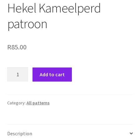
Hekel Kameelperd
patroon
R
85.00
Hekel
Add to cart
Kameelperd
patroon
quantity
Category:
All patterns
Description